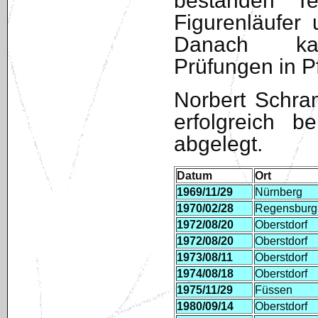
bestanden Te
Figurenläufer
Danach kam
Prüfungen in Pf
Norbert Schra
erfolgreich 
abgelegt.
Datum
Ort
1969/11/29
Nürnberg
1970/02/28
Regensburg
1972/08/20
Oberstdorf
1972/08/20
Oberstdorf
1973/08/11
Oberstdorf
1974/08/18
Oberstdorf
1975/11/29
Füssen
1980/09/14
Oberstdorf