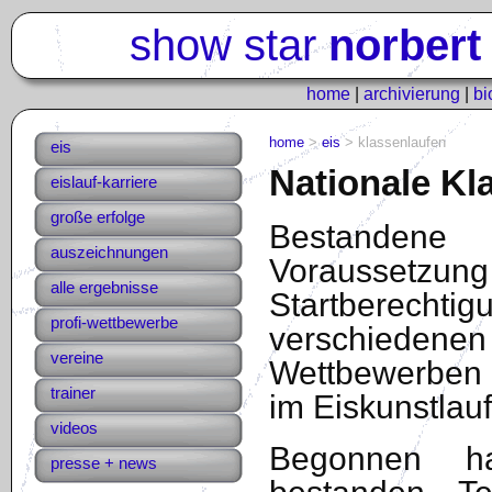
show
star
norber
home
|
archivierung
|
bi
home
>
eis
> klassenlaufen
eis
Nationale Kl
eislauf-karriere
große erfolge
Bestandene 
auszeichnungen
Vorausse
alle ergebnisse
Startbere
profi-wettbewerbe
verschiedenen
vereine
Wettbewerben 
trainer
im Eiskunstlau
videos
Begonnen h
presse + news